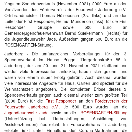
jüngsten Spendenverkaufs (November 2021) 2000 Euro an den
Vorsitzenden des Fördervereins der Feuerwehr Jaderberg e.V.,
Ortsbrandmeister Thomas Hülsebusch (2.v. links) und an den
Leiter der First Responder, Helmut Munderloh (links), für die First
Responder -Gruppe sowie 500 Euro an
Gemeindejugendfeuerwehrwart Bernd Spiekermann (rechts) für
die Jugendfeuerwehr Jade. Außerdem gingen 500 Euro an die
ROSENGARTEN-Stiftung.
Jaderberg - Die umfangreichen Vorbereitungen für den 3.
Spendenverkauf im Hause Prigge, Tiergartenstraße 85 in
Jaderberg, der am 20. und 21. November 2021 stattfand und
wieder viele Interessenten anlockte, haben sich gelohnt und
waren von einem super Erfolg gekrönt. Auch diesmal wurden
viele interessante Angebote für Haus, Garten und speziell für die
Weihnachtszeit angeboten. Die kompletten Erlöse dieses 3.
Spendenverkaufs gingen auch diesmal wieder zum größten Teil
(2000 Euro) für die
First Responder
an den
Förderverein der
Feuerwehr Jaderberg e.V.
. Je 500 Euro wurden an die
Jugendfeuerwehr Jade
sowie an die
ROSENGARTEN-Stiftung
(Unterstützung bei Tierbestattungen, Ausbildung von
Assistenzhunden) überreicht. Im Feuerwehrhaus in Jaderberg
erfolgte jetzt unter Einhaltung der Corona-Maßnahmen die