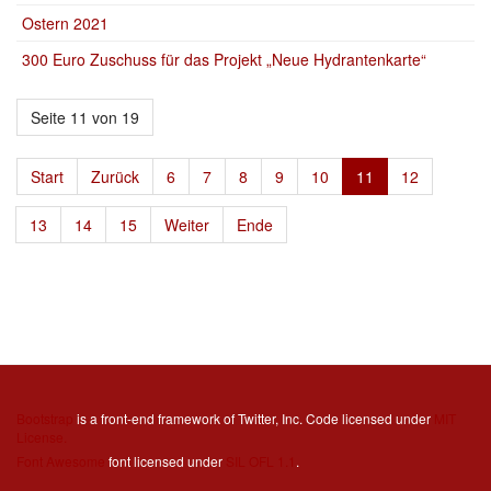
Ostern 2021
300 Euro Zuschuss für das Projekt „Neue Hydrantenkarte“
Seite 11 von 19
Start
Zurück
6
7
8
9
10
11
12
13
14
15
Weiter
Ende
Bootstrap
is a front-end framework of Twitter, Inc. Code licensed under
MIT
License.
Font Awesome
font licensed under
SIL OFL 1.1
.