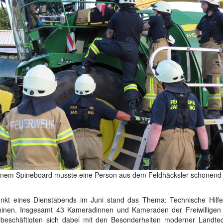
einem Spineboard musste eine Person aus dem Feldhäcksler schonend 
unkt eines Dienstabends im Juni stand das Thema: Technische Hilfe
inen. Insgesamt 43 Kameradinnen und Kameraden der Freiwilligen
beschäftigten sich dabei mit den Besonderheiten moderner Landte