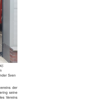
s):
in
zender Sven
ereins der
ering seine
des Vereins