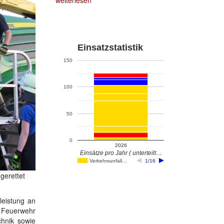
weiterlesen
Einsatzstatistik
150
100
50
0
2026
Einsätze pro Jahr ( unterteilt…
Verkehrsunfall…
1/16
gerettet
leistung an
 Feuerwehr
chnik sowie