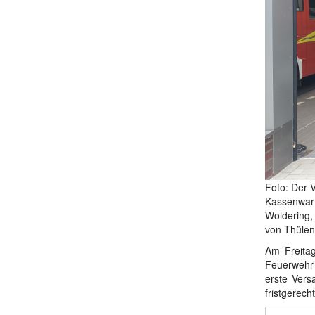
Foto: Der 
Kassenwart
Woldering, 
von Thülen
Am Freita
Feuerwehr 
erste Vers
fristgerech