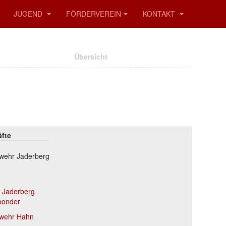
JUGEND
FÖRDERVEREIN
KONTAKT
Übersicht
äfte
rwehr Jaderberg
r Jaderberg
ponder
rwehr Hahn