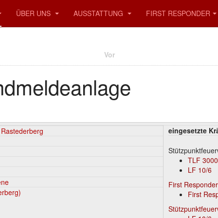
ÜBER UNS
AUSSTATTUNG
FIRST RESPONDER
Vor
ndmeldeanlage
eingesetzte Kr
 Rastederberg
Stützpunktfeue
TLF 3000
LF 10/6
ene
First Responde
erberg)
First Res
Stützpunktfeue