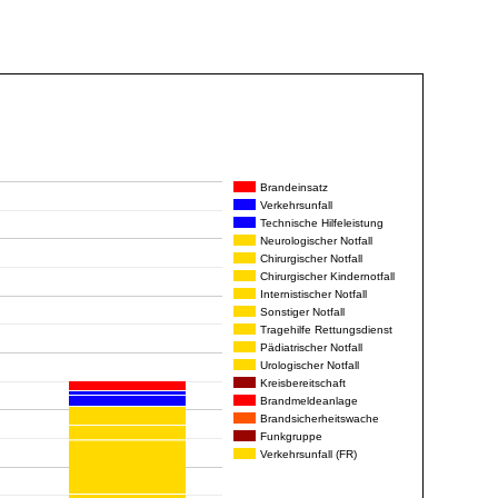
Brandeinsatz
Verkehrsunfall
Technische Hilfeleistung
Neurologischer Notfall
Chirurgischer Notfall
Chirurgischer Kindernotfall
Internistischer Notfall
Sonstiger Notfall
Tragehilfe Rettungsdienst
Pädiatrischer Notfall
Urologischer Notfall
Kreisbereitschaft
Brandmeldeanlage
Brandsicherheitswache
Funkgruppe
Verkehrsunfall (FR)