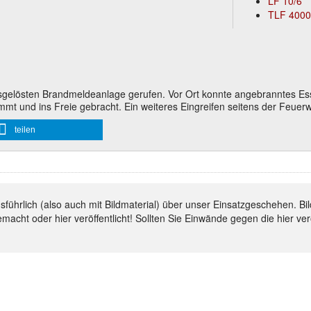
LF 10/6
TLF 4000
elösten Brandmeldeanlage gerufen. Vor Ort konnte angebranntes Essen
 und ins Freie gebracht. Ein weiteres Eingreifen seitens der Feuerwe
teilen
ausführlich (also auch mit Bildmaterial) über unser Einsatzgeschehen.
emacht oder hier veröffentlicht! Sollten Sie Einwände gegen die hier ve