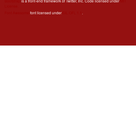
Bootstrap
is a front-end framework of Twitter, Inc. Code licensed under
MIT
License.
Font Awesome
font licensed under
SIL OFL 1.1
.