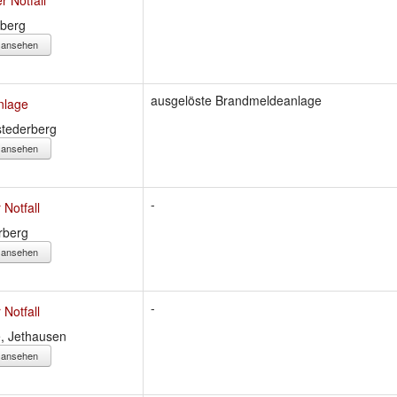
rberg
s ansehen
ausgelöste Brandmeldeanlage
nlage
tederberg
s ansehen
-
 Notfall
rberg
s ansehen
-
 Notfall
, Jethausen
s ansehen