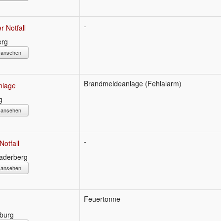
-
r Notfall
erg
s ansehen
Brandmeldeanlage (Fehlalarm)
nlage
g
s ansehen
-
Notfall
Jaderberg
s ansehen
Feuertonne
iburg