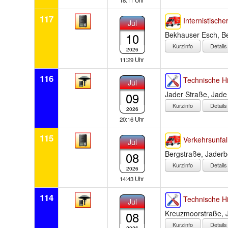
18:11 Uhr
117
Internistischer
Jul
10
Bekhauser Esch, B
Detail
2026
11:29 Uhr
116
Technische Hi
Jul
09
Jader Straße, Jade
Detail
2026
20:16 Uhr
115
Verkehrsunfal
Jul
08
Bergstraße, Jaderb
Detail
2026
14:43 Uhr
114
Technische Hi
Jul
08
Kreuzmoorstraße, 
Detail