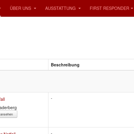
ÜBER UNS
AUSSTATTUNG
FIRST RESPONDER
Beschreibung
-
all
Jaderberg
s ansehen
-
r Notfall