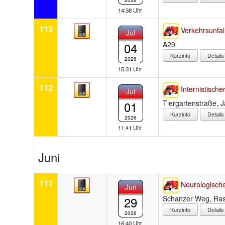
2026
14:38 Uhr
113
Verkehrsunfal
Jul
04
A29
Detail
2026
15:31 Uhr
112
Internistischer
Jul
01
Tiergartenstraße, 
Detail
2026
11:41 Uhr
Juni
111
Neurologische
Jun
29
Schanzer Weg, Ras
Detail
2026
16:40 Uhr