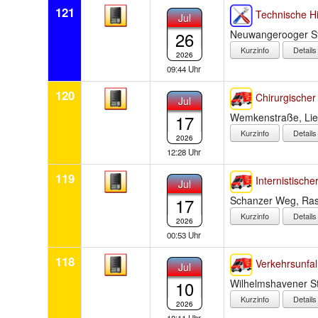
121
Technische Hi
Jul
26
Neuwangerooger St
Detail
2026
09:44 Uhr
120
Chirurgischer 
Jul
17
Wemkenstraße, Lie
Detail
2026
12:28 Uhr
119
Internistischer
Jul
17
Schanzer Weg, Ras
Detail
2026
00:53 Uhr
118
Verkehrsunfal
Jul
10
Wilhelmshavener S
Detail
2026