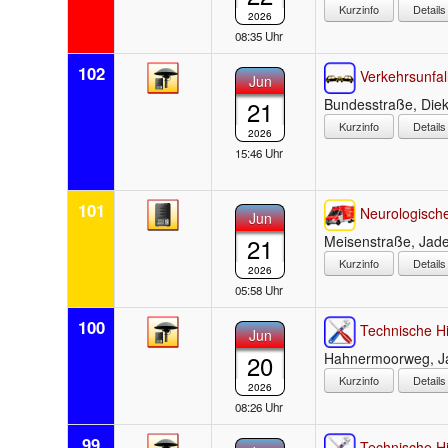
Detail
2026
08:35 Uhr
102
Verkehrsunfal
Jun
21
Bundesstraße, Di
Detail
2026
15:46 Uhr
101
Neurologische
Jun
21
Meisenstraße, Jad
Detail
2026
05:58 Uhr
100
Technische Hi
Jun
20
Hahnermoorweg, J
Detail
2026
08:26 Uhr
99
Technische Hi