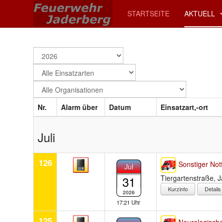
STARTSEITE
AKTUELL
Nr.
Alarm über
Datum
Einsatzart,-ort
Juli
126
Sonstiger Notf
Jul
31
Tiergartenstraße, 
Detail
2026
17:21 Uhr
125
Neurologische