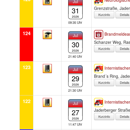
Jul
31
Grenzstraße, Jade
Detail
2026
09:35 Uhr
124
Brandmeldea
Jul
30
Schanzer Weg, Ras
Detail
2026
21:40 Uhr
123
Internistischer
Jul
29
Brand´s Ring, Jade
Detail
2026
21:30 Uhr
122
Internistischer
Jul
27
Jaderberger Straße
Detail
2026
11:47 Uhr