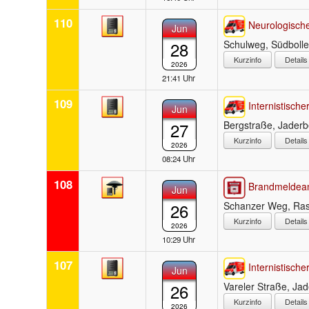
110
Neurologische
Jun
28
Schulweg, Südboll
Detail
2026
21:41 Uhr
109
Internistischer
Jun
27
Bergstraße, Jaderb
Detail
2026
08:24 Uhr
108
Brandmeldea
Jun
26
Schanzer Weg, Ras
Detail
2026
10:29 Uhr
107
Internistischer
Jun
26
Vareler Straße, Ja
Detail
2026