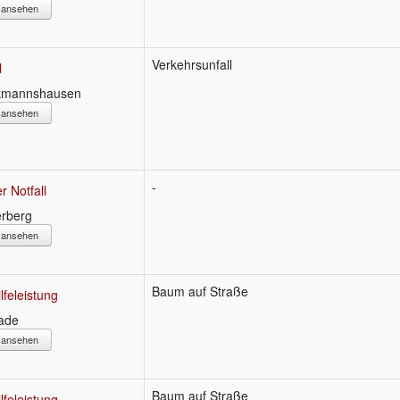
s ansehen
Verkehrsunfall
l
ekmannshausen
s ansehen
-
r Notfall
erberg
s ansehen
Baum auf Straße
lfeleistung
ade
s ansehen
Baum auf Straße
lfeleistung