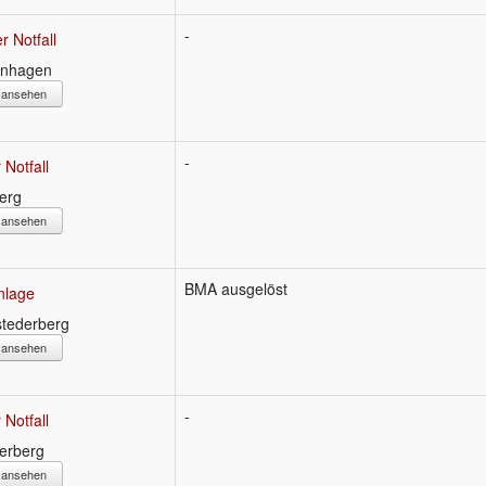
-
r Notfall
enhagen
s ansehen
-
 Notfall
erg
s ansehen
BMA ausgelöst
nlage
tederberg
s ansehen
-
 Notfall
derberg
s ansehen