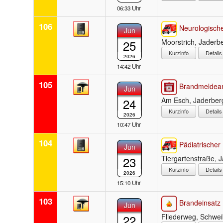
06:33 Uhr
106
Neurologische
Jun
25
Moorstrich, Jaderb
Detail
2026
14:42 Uhr
105
Brandmeldea
Jun
24
Am Esch, Jaderber
Detail
2026
10:47 Uhr
104
Pädiatrischer 
Jun
23
Tiergartenstraße, 
Detail
2026
15:10 Uhr
103
Brandeinsatz
Jun
22
Fliederweg, Schwe