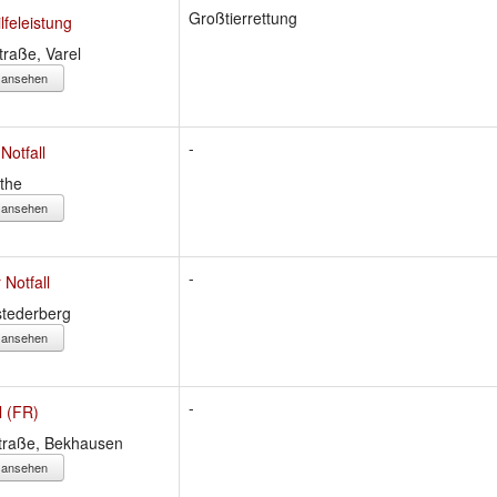
Großtierrettung
lfeleistung
raße, Varel
s ansehen
-
Notfall
the
s ansehen
-
 Notfall
tederberg
s ansehen
-
l (FR)
traße, Bekhausen
s ansehen