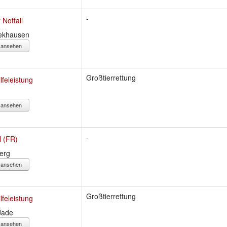
-
 Notfall
ekhausen
s ansehen
Großtierrettung
lfeleistung
s ansehen
-
l (FR)
erg
s ansehen
Großtierrettung
lfeleistung
Jade
s ansehen