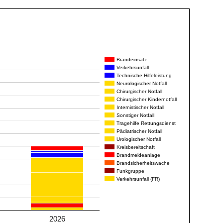
Brandeinsatz
Verkehrsunfall
Technische Hilfeleistung
Neurologischer Notfall
Chirurgischer Notfall
Chirurgischer Kindernotfall
Internistischer Notfall
Sonstiger Notfall
Tragehilfe Rettungsdienst
Pädiatrischer Notfall
Urologischer Notfall
Kreisbereitschaft
Brandmeldeanlage
Brandsicherheitswache
Funkgruppe
Verkehrsunfall (FR)
2026