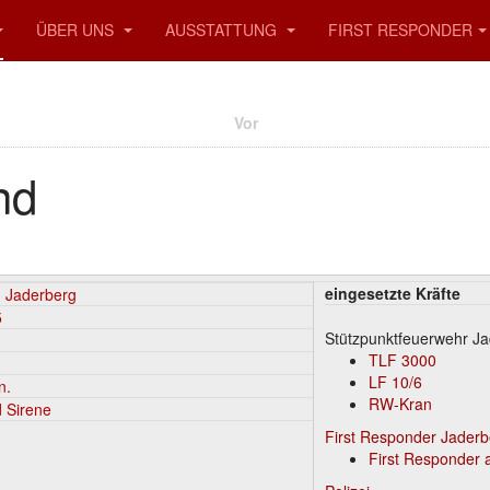
ÜBER UNS
AUSSTATTUNG
FIRST RESPONDER
Vor
nd
eingesetzte Kräfte
 Jaderberg
5
Stützpunktfeuerwehr J
TLF 3000
LF 10/6
n.
RW-Kran
 Sirene
First Responder Jaderb
First Responder 