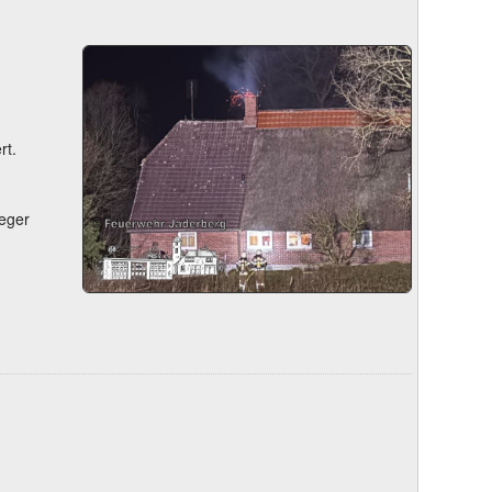
rt.
feger