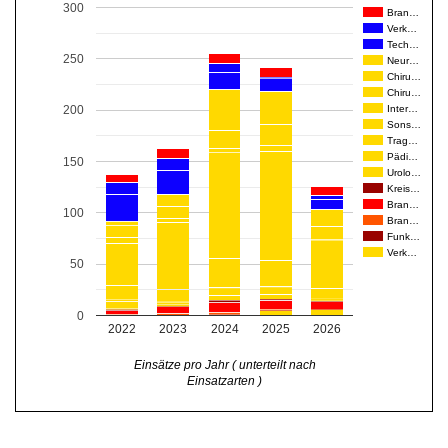
300
Bran…
Verk…
Tech…
250
Neur…
Chiru…
Chiru…
Inter…
200
Sons…
Trag…
Pädi…
150
Urolo…
Kreis…
Bran…
100
Bran…
Funk…
Verk…
50
0
2022
2023
2024
2025
2026
Einsätze pro Jahr ( unterteilt nach
Einsatzarten )