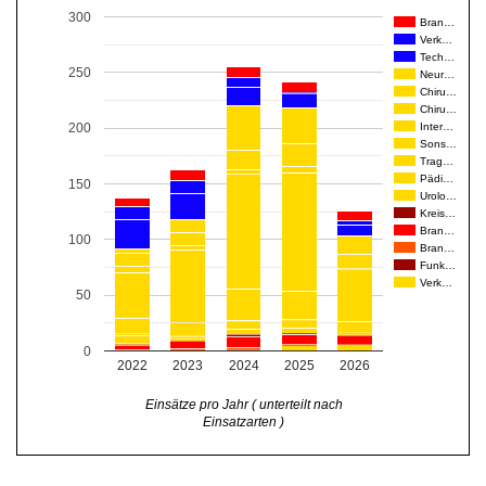
300
Bran…
Verk…
Tech…
250
Neur…
Chiru…
Chiru…
Inter…
200
Sons…
Trag…
Pädi…
150
Urolo…
Kreis…
Bran…
100
Bran…
Funk…
Verk…
50
0
2022
2023
2024
2025
2026
Einsätze pro Jahr ( unterteilt nach
Einsatzarten )