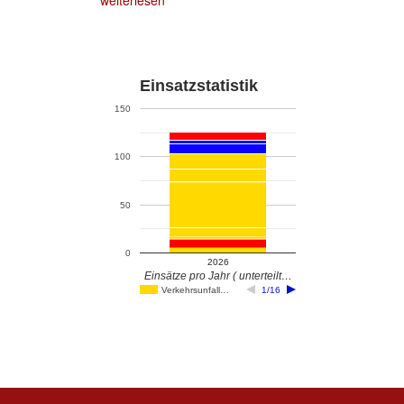
weiterlesen
Einsatzstatistik
150
100
50
0
2026
Einsätze pro Jahr ( unterteilt…
Verkehrsunfall…
1/16