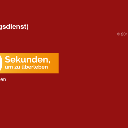
gsdienst)
© 201
ben